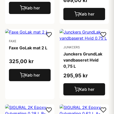
699,00 kr
Køb her
Køb her
FAXE
Faxe GoLak mat 2 L
JUNKCERS
Junckers GrundLak
vandbaseret Hvid
325,00 kr
0,75 L
Køb her
295,95 kr
Køb her