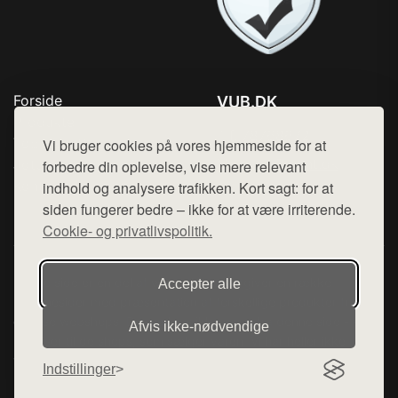
Forside
VUB.DK
Produkter
Tlf. 78768672
Top Rabatter
Vi bruger cookies på vores hjemmeside for at
Mail:
hej@want.dk
Jotun maling
forbedre din oplevelse, vise mere relevant
Kontakt
indhold og analysere trafikken. Kort sagt: for at
Cookie- og privatlivspolitik
siden fungerer bedre – ikke for at være irriterende.
Cookie- og privatlivspolitik.
Denne side er en del af want.dk, der udgiver en række
Accepter alle
hjemmesider med præsentation af forskellige produkter fra
diverse webshops. Der sælges ikke varer fra denne side - vi
Afvis ikke‑nødvendige
henviser til de shops, som sælger varen. Vi har heller ikke
varerne på lager.
Indstillinger
© 2026 vub.dk. Alle rettigheder forbeholdes.