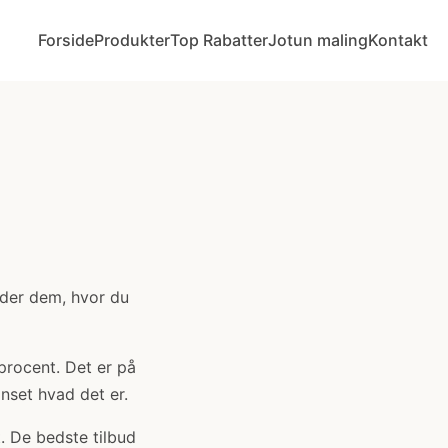
Forside
Produkter
Top Rabatter
Jotun maling
Kontakt
nder dem, hvor du
 procent. Det er på
anset hvad det er.
. De bedste tilbud