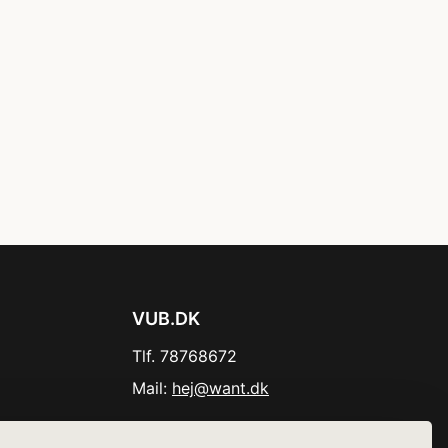
VUB.DK
Tlf. 78768672
Mail:
hej@want.dk
Cookie- og privatlivspolitik