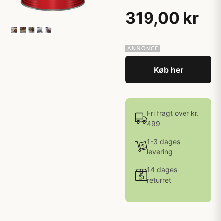
319,00 kr
Køb her
Fri fragt over kr.
499
1-3 dages
levering
14 dages
returret