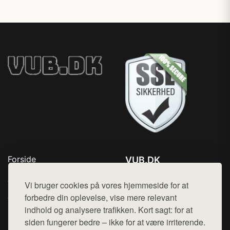
Forside
VUB.DK
Produkter
Tlf. 78768672
Top Rabatter
Vi bruger cookies på vores hjemmeside for at
Mail:
hej@want.dk
Jotun maling
forbedre din oplevelse, vise mere relevant
Kontakt
indhold og analysere trafikken. Kort sagt: for at
Cookie- og privatlivspolitik
siden fungerer bedre – ikke for at være irriterende.