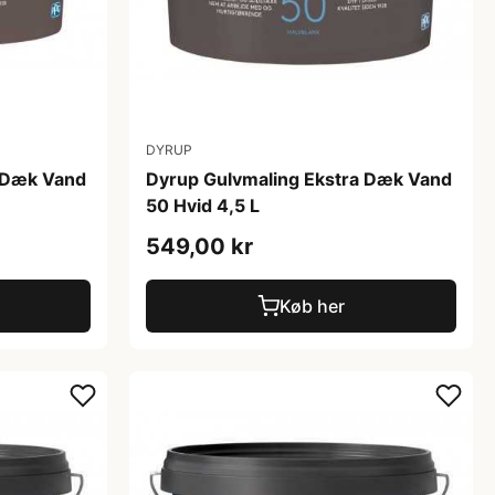
DYRUP
a Dæk Vand
Dyrup Gulvmaling Ekstra Dæk Vand
50 Hvid 4,5 L
549,00 kr
Køb her