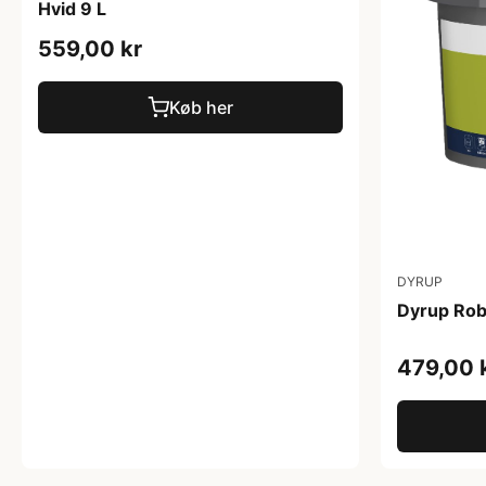
Hvid 9 L
559,00 kr
Køb her
DYRUP
Dyrup Robu
479,00 