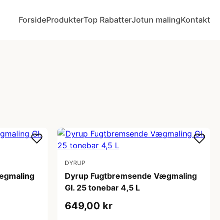
Forside
Produkter
Top Rabatter
Jotun maling
Kontakt
DYRUP
ægmaling
Dyrup Fugtbremsende Vægmaling
Gl. 25 tonebar 4,5 L
649,00 kr