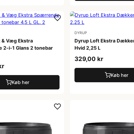
DYRUP
t & Væg Ekstra
Dyrup Loft Ekstra Dækk
 2-i-1 Glans 2 tonebar
Hvid 2,25 L
329,00 kr
kr
Køb her
Køb her