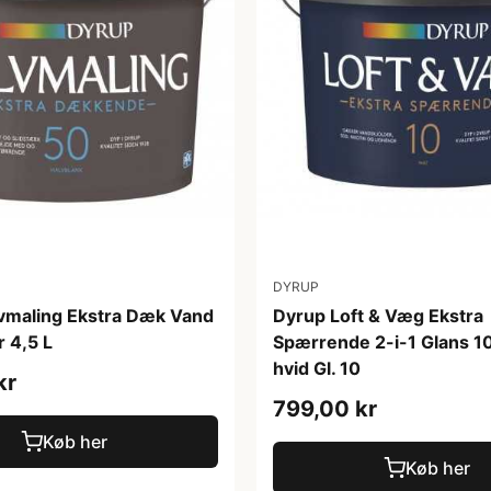
DYRUP
vmaling Ekstra Dæk Vand
Dyrup Loft & Væg Ekstra
 4,5 L
Spærrende 2-i-1 Glans 10
hvid Gl. 10
kr
799,00 kr
Køb her
Køb her