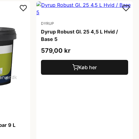
DYRUP
Dyrup Robust Gl. 25 4,5 L Hvid /
Base 5
579,00 kr
Køb her
bar 9 L