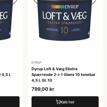
DYRUP
Dyrup Loft & Væg Ekstra
 4,5 L
Spærrende 2-i-1 Glans 10 tonebar
4,5 L Gl. 10
799,00 kr
Køb her