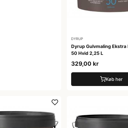
DYRUP
Dyrup Gulvmaling Ekstr
50 Hvid 2,25 L
329,00 kr
Køb her