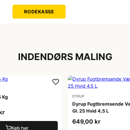
RODEKASSE
INDENDØRS MALING
5 Kg
DYRUP
Dyrup Fugtbremsende V
Gl. 25 Hvid 4,5 L
kr
649,00 kr
Køb her