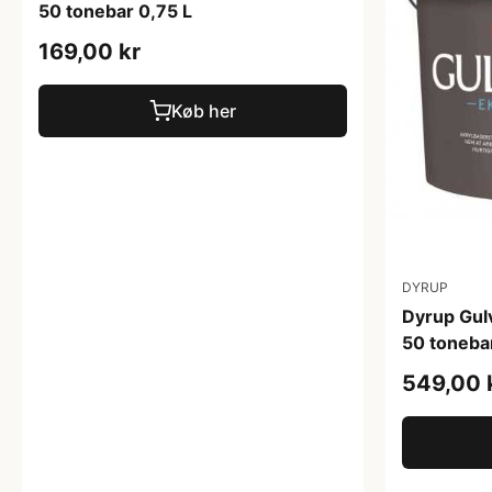
50 tonebar 0,75 L
169,00 kr
Køb her
DYRUP
Dyrup Gul
50 tonebar
549,00 