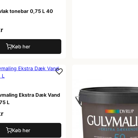
lak tonebar 0,75 L 40
r
Køb her
vmaling Ekstra Dæk Vand
75 L
kr
Køb her