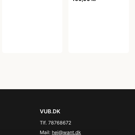
VUB.DK
Tlf. 78768672
Mail:
hej@want.dk