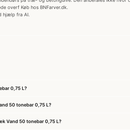
endørs på træ- og betongulve. Den anbefales ikke hvor de
ede overf Køb hos BNFarver.dk.
 hjælp fra AI.
ebar 0,75 L?
and 50 tonebar 0,75 L?
Dæk Vand 50 tonebar 0,75 L?