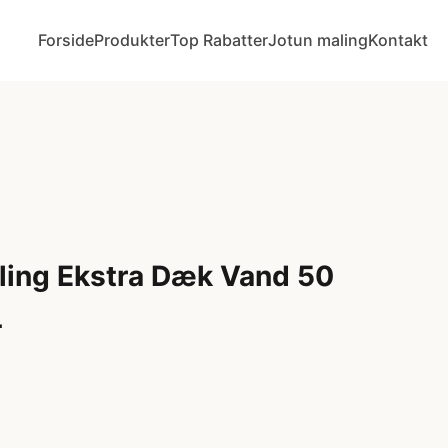
Forside
Produkter
Top Rabatter
Jotun maling
Kontakt
ling Ekstra Dæk Vand 50
L