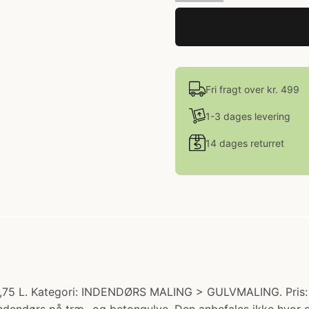
Fri fragt over kr. 499
1-3 dages levering
14 dages returret
0,75 L. Kategori: INDENDØRS MALING > GULVMALING. Pris