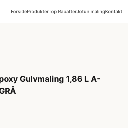
Forside
Produkter
Top Rabatter
Jotun maling
Kontakt
oxy Gulvmaling 1,86 L A-
YGRÅ