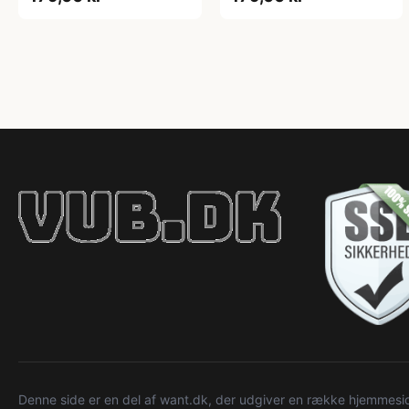
Denne side er en del af want.dk, der udgiver en række hjemmeside