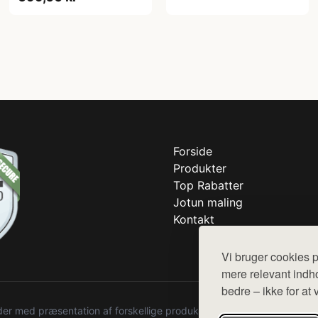
Forside
Produkter
Top Rabatter
Jotun maling
Kontakt
Vi bruger cookies p
mere relevant indho
bedre – ikke for at 
r med præsentation af forskellige produkter fra diverse webshops. De