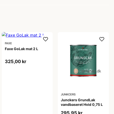
FAXE
Faxe GoLak mat 2 L
325,00 kr
JUNKCERS
Junckers GrundLak
vandbaseret Hvid 0,75 L
295,95 kr