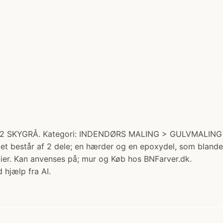
2 SKYGRÅ. Kategori: INDENDØRS MALING > GULVMALING >
duktet består af 2 dele; en hærder og en epoxydel, som
lier. Kan anvenses på; mur og Køb hos BNFarver.dk.
 hjælp fra AI.