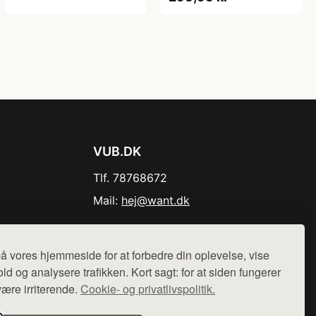
VUB.DK
Tlf. 78768672
Mail:
hej@want.dk
Cookie- og privatlivspolitik
å vores hjemmeside for at forbedre din oplevelse, vise
ld og analysere trafikken. Kort sagt: for at siden fungerer
være irriterende.
Cookie- og privatlivspolitik.
r sælges ikke varer fra denne side - vi henviser til de shops,