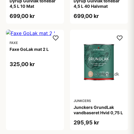
Dyrup Gulvlak tonebar
Dyrup Gulvlak tonebar
4,5 L 10 Mat
4,5 L 40 Halvmat
699,00 kr
699,00 kr
FAXE
Faxe GoLak mat 2 L
325,00 kr
JUNKCERS
Junckers GrundLak
vandbaseret Hvid 0,75 L
295,95 kr