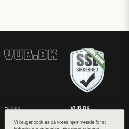
Forside
VUB.DK
Produkter
Tlf. 78768672
Top Rabatter
Vi bruger cookies på vores hjemmeside for at
Mail:
hej@want.dk
Jotun maling
forbedre din oplevelse, vise mere relevant