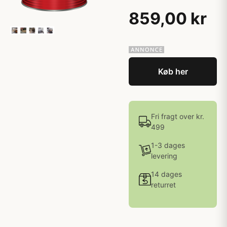
859,00 kr
Køb her
Fri fragt over kr.
499
1-3 dages
levering
14 dages
returret