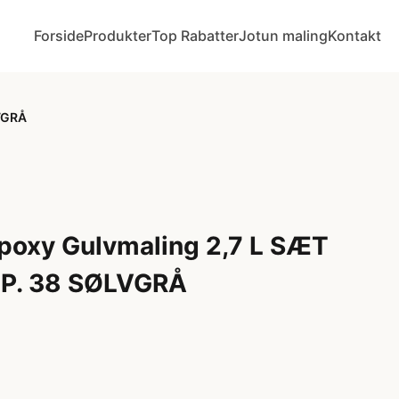
Forside
Produkter
Top Rabatter
Jotun maling
Kontakt
VGRÅ
poxy Gulvmaling 2,7 L SÆT
MP. 38 SØLVGRÅ