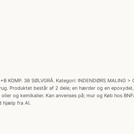
A+B KOMP. 38 SØLVGRÅ. Kategori: INDENDØRS MALING > G
brug. Produktet består af 2 dele; en hærder og en epo
olier og kemikalier. Kan anvenses på; mur og Køb hos BNFa
 hjælp fra AI.