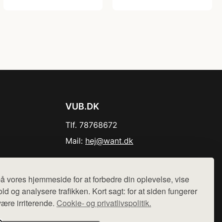
VUB.DK
Tlf. 78768672
Mail:
hej@want.dk
Cookie- og privatlivspolitik
å vores hjemmeside for at forbedre din oplevelse, vise
ld og analysere trafikken. Kort sagt: for at siden fungerer
være irriterende.
Cookie- og privatlivspolitik.
r sælges ikke varer fra denne side - vi henviser til de shops,