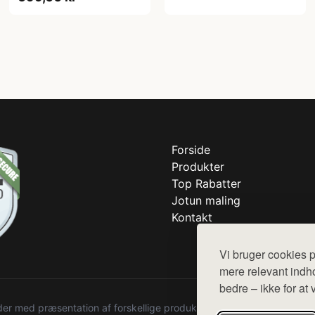
Forside
Produkter
Top Rabatter
Jotun maling
Kontakt
Vi bruger cookies p
mere relevant indho
bedre – ikke for at 
r med præsentation af forskellige produkter fra diverse webshops. De