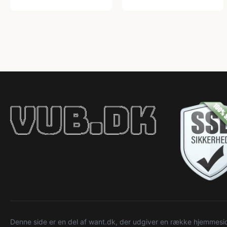
Denne side er en del af want.dk, der udgiver en række hjemmeside