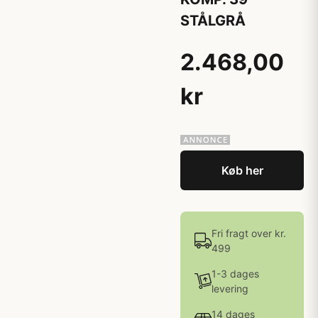
STÅLGRÅ
2.468,00
kr
Køb her
Fri fragt over kr.
499
1-3 dages
levering
14 dages