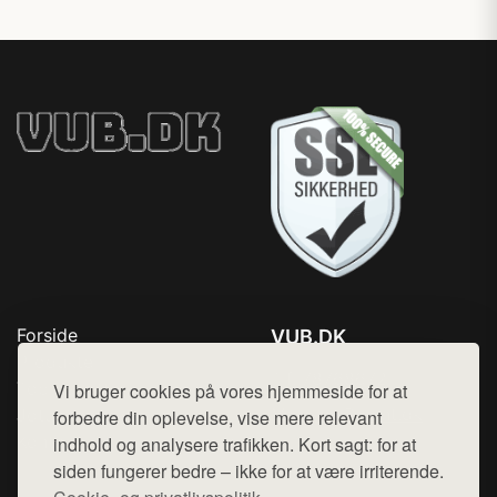
Forside
VUB.DK
Produkter
Tlf. 78768672
Top Rabatter
Vi bruger cookies på vores hjemmeside for at
Mail:
hej@want.dk
Jotun maling
forbedre din oplevelse, vise mere relevant
Kontakt
indhold og analysere trafikken. Kort sagt: for at
Cookie- og privatlivspolitik
siden fungerer bedre – ikke for at være irriterende.