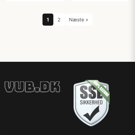
1
2
Næste »