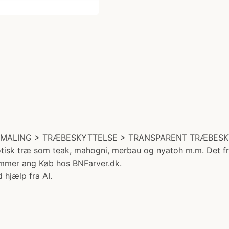
RS MALING > TRÆBESKYTTELSE > TRANSPARENT TRÆBESKYTTEL
ksotisk træ som teak, mahogni, merbau og nyatoh m.m. Det
æmmer ang Køb hos BNFarver.dk.
 hjælp fra AI.