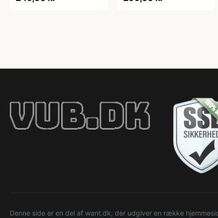
Denne side er en del af want.dk, der udgiver en række hjemmeside