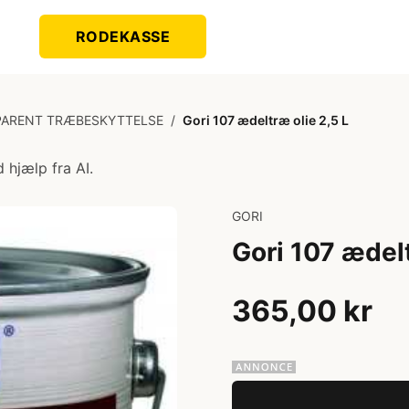
RODEKASSE
ARENT TRÆBESKYTTELSE
/
Gori 107 ædeltræ olie 2,5 L
 hjælp fra AI.
GORI
Gori 107 ædelt
365,00 kr