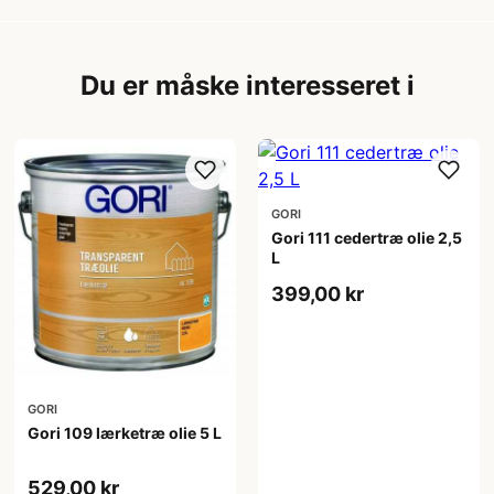
Du er måske interesseret i
GORI
Gori 111 cedertræ olie 2,5
L
399,00 kr
GORI
Gori 109 lærketræ olie 5 L
529,00 kr