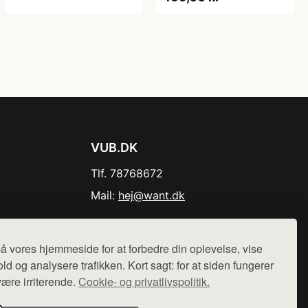
VUB.DK
Tlf. 78768672
Mail:
hej@want.dk
Cookie- og privatlivspolitik
å vores hjemmeside for at forbedre din oplevelse, vise
ld og analysere trafikken. Kort sagt: for at siden fungerer
være irriterende.
Cookie- og privatlivspolitik.
r sælges ikke varer fra denne side - vi henviser til de shops,