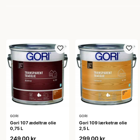
GORI
GORI
Gori 107 ædeltræ olie
Gori 109 lærketræ olie
0,75 L
2,5 L
249,00 kr
299,00 kr