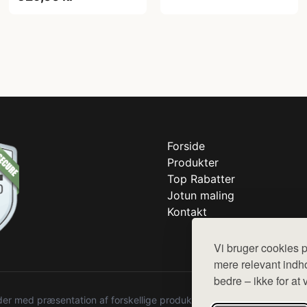
Forside
Produkter
Top Rabatter
Jotun maling
Kontakt
Vi bruger cookies p
mere relevant indho
bedre – ikke for at 
r med præsentation af forskellige produkter fra diverse webshops. De