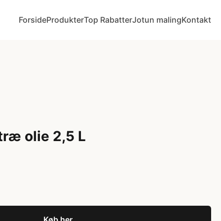
Forside
Produkter
Top Rabatter
Jotun maling
Kontakt
ræ olie 2,5 L
Køb her