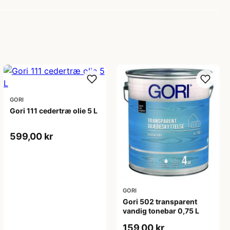
GORI
Gori 111 cedertræ olie 5 L
599,00 kr
GORI
Gori 502 transparent
vandig tonebar 0,75 L
159,00 kr