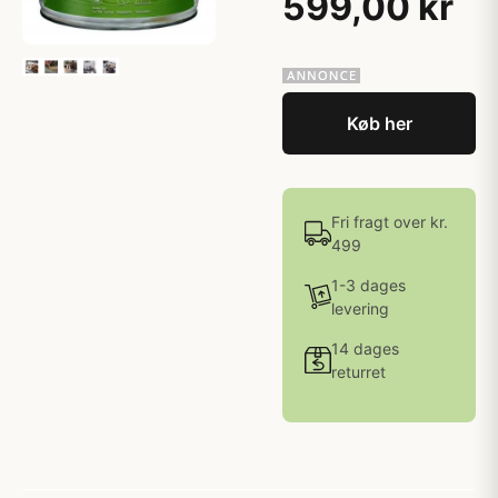
599,00 kr
Køb her
Fri fragt over kr.
499
1-3 dages
levering
14 dages
returret