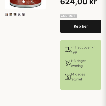
624,00 kr
Køb her
Fri fragt over kr.
499
1-3 dages
levering
14 dages
returret