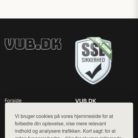
Forside
VUB.DK
Produkter
Tlf. 78768672
Top Rabatter
Vi bruger cookies på vores hjemmeside for at
Mail:
hej@want.dk
Jotun maling
forbedre din oplevelse, vise mere relevant
Kontakt
indhold og analysere trafikken. Kort sagt: for at
Cookie- og privatlivspolitik