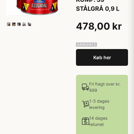
STÅLGRÅ 0,9 L
478,00 kr
Køb her
Fri fragt over kr.
499
1-3 dages
levering
14 dages
returret