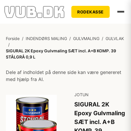
RODEKASSE
Forside
/
INDENDØRS MALING
/
GULVMALING
/
GULVLAK
/
SIGURAL 2K Epoxy Gulvmaling SÆT incl. A+B KOMP. 39
STÅLGRÅ 0,9 L
Dele af indholdet på denne side kan være genereret
med hjælp fra AI.
JOTUN
SIGURAL 2K
Epoxy Gulvmaling
SÆT incl. A+B
KOMP. 39