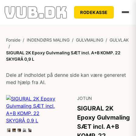
RODEKASSE
Forside
/
INDENDØRS MALING
/
GULVMALING
/
GULVLAK
/
SIGURAL 2K Epoxy Gulvmaling SÆT incl. A+B KOMP. 22
SKYGRÅ 0,9 L
Dele af indholdet på denne side kan være genereret
med hjælp fra AI.
JOTUN
SIGURAL 2K
Epoxy Gulvmaling
SÆT incl. A+B
KOMP. 22