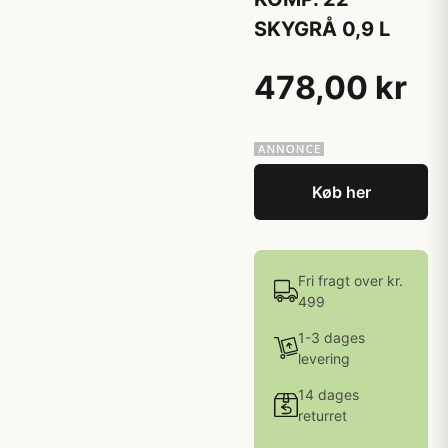
SKYGRÅ 0,9 L
478,00 kr
Køb her
Fri fragt over kr.
499
1-3 dages
levering
14 dages
returret