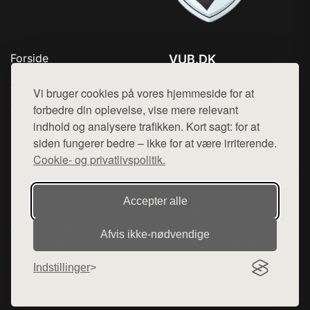
Forside
VUB.DK
Produkter
Tlf. 78768672
Top Rabatter
Vi bruger cookies på vores hjemmeside for at
Mail:
hej@want.dk
Jotun maling
forbedre din oplevelse, vise mere relevant
Kontakt
indhold og analysere trafikken. Kort sagt: for at
Cookie- og privatlivspolitik
siden fungerer bedre – ikke for at være irriterende.
Cookie- og privatlivspolitik.
Denne side er en del af want.dk, der udgiver en række
Accepter alle
hjemmesider med præsentation af forskellige produkter fra
diverse webshops. Der sælges ikke varer fra denne side - vi
Afvis ikke‑nødvendige
henviser til de shops, som sælger varen. Vi har heller ikke
varerne på lager.
Indstillinger
© 2026 vub.dk. Alle rettigheder forbeholdes.