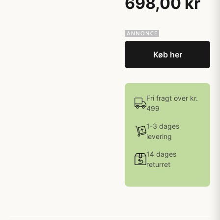
698,00 kr
Køb her
Fri fragt over kr.
499
1-3 dages
levering
14 dages
returret