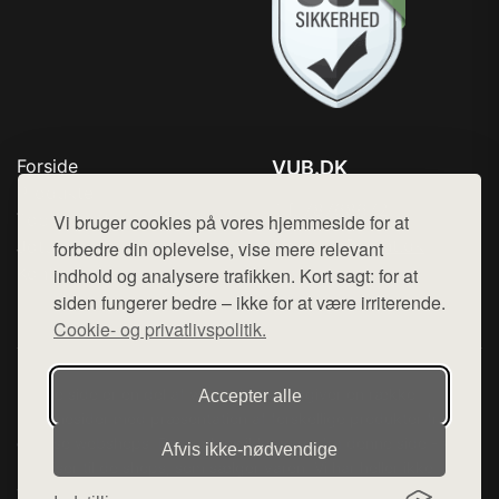
Forside
VUB.DK
Produkter
Tlf. 78768672
Top Rabatter
Vi bruger cookies på vores hjemmeside for at
Mail:
hej@want.dk
Jotun maling
forbedre din oplevelse, vise mere relevant
Kontakt
indhold og analysere trafikken. Kort sagt: for at
Cookie- og privatlivspolitik
siden fungerer bedre – ikke for at være irriterende.
Cookie- og privatlivspolitik.
Denne side er en del af want.dk, der udgiver en række
Accepter alle
hjemmesider med præsentation af forskellige produkter fra
diverse webshops. Der sælges ikke varer fra denne side - vi
Afvis ikke‑nødvendige
henviser til de shops, som sælger varen. Vi har heller ikke
varerne på lager.