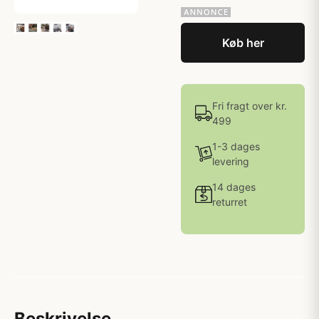
Køb her
Fri fragt over kr.
499
1-3 dages
levering
14 dages
returret
Beskrivelse