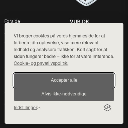
Forside
VUB.DK
Produkter
Tlf. 78768672
Top Rabatter
Vi bruger cookies på vores hjemmeside for at
Mail:
hej@want.dk
Jotun maling
forbedre din oplevelse, vise mere relevant
Kontakt
indhold og analysere trafikken. Kort sagt: for at
Cookie- og privatlivspolitik
siden fungerer bedre – ikke for at være irriterende.
Cookie- og privatlivspolitik.
Denne side er en del af want.dk, der udgiver en række
Accepter alle
hjemmesider med præsentation af forskellige produkter fra
diverse webshops. Der sælges ikke varer fra denne side - vi
Afvis ikke‑nødvendige
henviser til de shops, som sælger varen. Vi har heller ikke
varerne på lager.
Indstillinger
© 2026 vub.dk. Alle rettigheder forbeholdes.