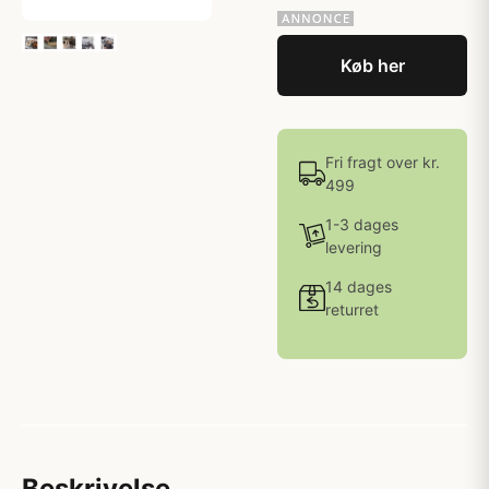
Køb her
Fri fragt over kr.
499
1-3 dages
levering
14 dages
returret
Beskrivelse