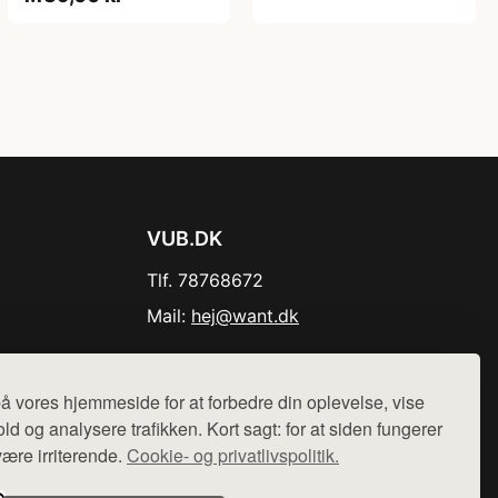
VUB.DK
Tlf. 78768672
Mail:
hej@want.dk
Cookie- og privatlivspolitik
å vores hjemmeside for at forbedre din oplevelse, vise
ld og analysere trafikken. Kort sagt: for at siden fungerer
være irriterende.
Cookie- og privatlivspolitik.
r sælges ikke varer fra denne side - vi henviser til de shops,