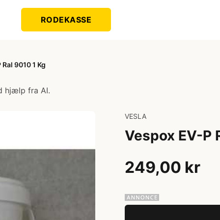
RODEKASSE
Ral 9010 1 Kg
 hjælp fra AI.
VESLA
Vespox EV-P R
249,00 kr