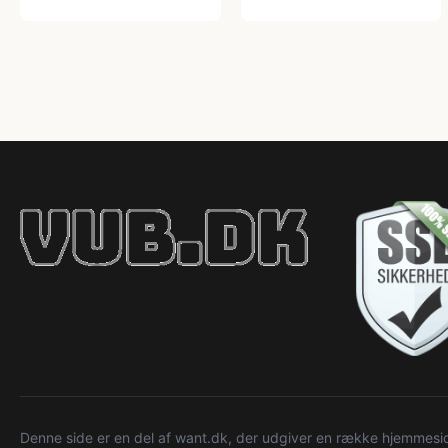
Denne side er en del af want.dk, der udgiver en række hjemmeside