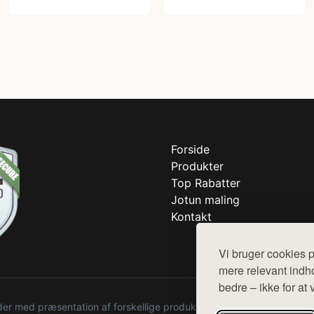
Forside
Produkter
Top Rabatter
Jotun maling
Kontakt
Vi bruger cookies p
mere relevant indho
bedre – ikke for at 
r med præsentation af forskellige produkter fra diverse webshops. De