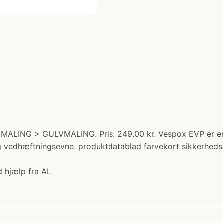
S MALING > GULVMALING. Pris: 249.00 kr. Vespox EVP er e
ig vedhæftningsevne. produktdatablad farvekort sikkerhed
 hjælp fra AI.