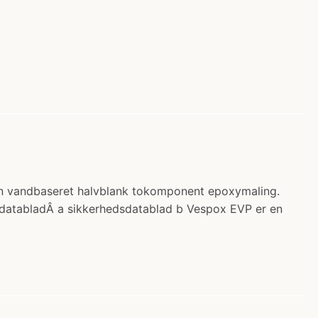
n vandbaseret halvblank tokomponent epoxymaling.
sdatabladÂ a sikkerhedsdatablad b Vespox EVP er en