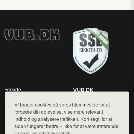
Forside
VUB.DK
Produkter
Tlf. 78768672
Top Rabatter
Vi bruger cookies på vores hjemmeside for at
Mail:
hej@want.dk
Jotun maling
forbedre din oplevelse, vise mere relevant
Kontakt
indhold og analysere trafikken. Kort sagt: for at
Cookie- og privatlivspolitik
siden fungerer bedre – ikke for at være irriterende.
Cookie- og privatlivspolitik.