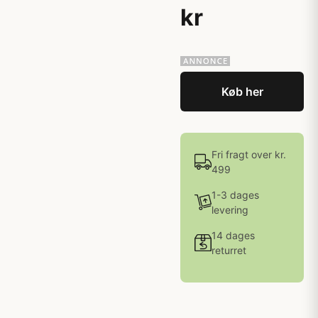
kr
Køb her
Fri fragt over kr.
499
1-3 dages
levering
14 dages
returret