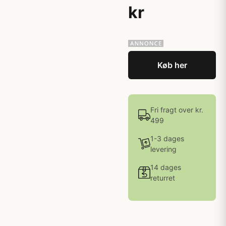
kr
Køb her
Fri fragt over kr.
499
1-3 dages
levering
14 dages
returret