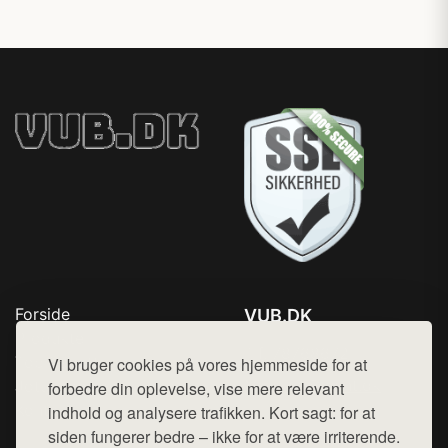
Forside
VUB.DK
Produkter
Tlf. 78768672
Top Rabatter
Vi bruger cookies på vores hjemmeside for at
Mail:
hej@want.dk
Jotun maling
forbedre din oplevelse, vise mere relevant
Kontakt
indhold og analysere trafikken. Kort sagt: for at
Cookie- og privatlivspolitik
siden fungerer bedre – ikke for at være irriterende.