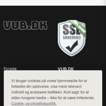
Forside
VUB.DK
Produkter
Tlf. 78768672
Top Rabatter
Vi bruger cookies på vores hjemmeside for at
Mail:
hej@want.dk
Jotun maling
forbedre din oplevelse, vise mere relevant
Kontakt
indhold og analysere trafikken. Kort sagt: for at
Cookie- og privatlivspolitik
siden fungerer bedre – ikke for at være irriterende.
Cookie- og privatlivspolitik.