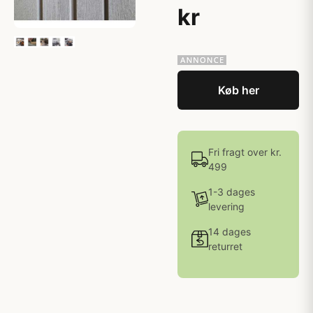
kr
Køb her
Fri fragt over kr.
499
1-3 dages
levering
14 dages
returret