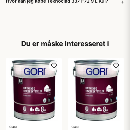
Hvor kan jeg købe Teknoclad 3371-72 9 L Kul?
Du er måske interesseret i
GORI
GORI