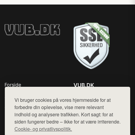
Forside
VUB.DK
Produkter
Tlf. 78768672
Top Rabatter
Vi bruger cookies på vores hjemmeside for at
Mail:
hej@want.dk
Jotun maling
forbedre din oplevelse, vise mere relevant
Kontakt
indhold og analysere trafikken. Kort sagt: for at
Cookie- og privatlivspolitik
siden fungerer bedre – ikke for at være irriterende.
Cookie- og privatlivspolitik.