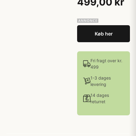
499,00 kr
Køb her
Fri fragt over kr.
499
1-3 dages
levering
14 dages
returret