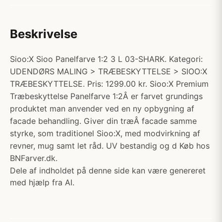
Beskrivelse
Sioo:X Sioo Panelfarve 1:2 3 L 03-SHARK. Kategori:
UDENDØRS MALING > TRÆBESKYTTELSE > SIOO:X
TRÆBESKYTTELSE. Pris: 1299.00 kr. Sioo:X Premium
Træbeskyttelse Panelfarve 1:2Â er farvet grundings
produktet man anvender ved en ny opbygning af
facade behandling. Giver din træÂ facade samme
styrke, som traditionel Sioo:X, med modvirkning af
revner, mug samt let råd. UV bestandig og d Køb hos
BNFarver.dk.
Dele af indholdet på denne side kan være genereret
med hjælp fra AI.