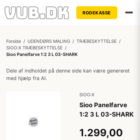
RODEKASSE
Forside
/
UDENDØRS MALING
/
TRÆBESKYTTELSE
/
SIOO:X TRÆBESKYTTELSE
/
Sioo Panelfarve 1:2 3 L 03-SHARK
Dele af indholdet på denne side kan være genereret
med hjælp fra AI.
SIOO:X
Sioo Panelfarve
1:2 3 L 03-SHARK
1.299,00