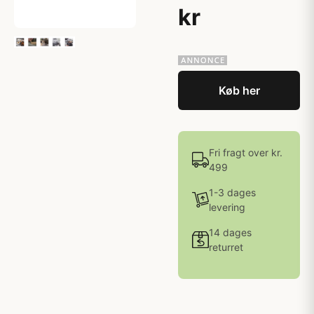
kr
Køb her
Fri fragt over kr.
499
1-3 dages
levering
14 dages
returret