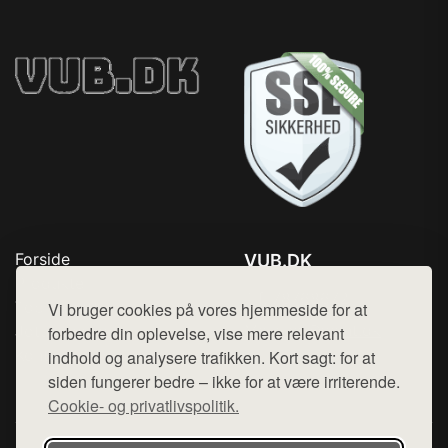
Forside
VUB.DK
Produkter
Tlf. 78768672
Top Rabatter
Vi bruger cookies på vores hjemmeside for at
Mail:
hej@want.dk
Jotun maling
forbedre din oplevelse, vise mere relevant
Kontakt
indhold og analysere trafikken. Kort sagt: for at
Cookie- og privatlivspolitik
siden fungerer bedre – ikke for at være irriterende.
Cookie- og privatlivspolitik.