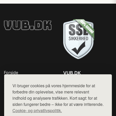
Forside
VUB.DK
Produkter
Tlf. 78768672
Top Rabatter
Vi bruger cookies på vores hjemmeside for at
Mail:
hej@want.dk
Jotun maling
forbedre din oplevelse, vise mere relevant
Kontakt
indhold og analysere trafikken. Kort sagt: for at
Cookie- og privatlivspolitik
siden fungerer bedre – ikke for at være irriterende.
Cookie- og privatlivspolitik.