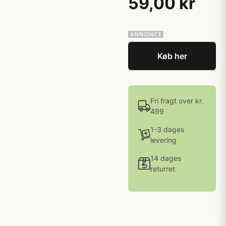
59,00 kr
Køb her
Fri fragt over kr.
499
1-3 dages
levering
14 dages
returret