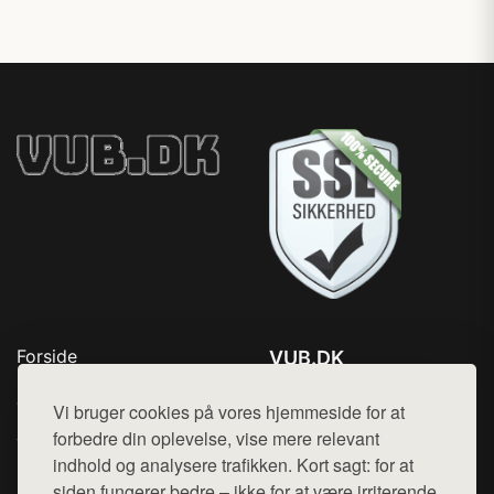
Forside
VUB.DK
Produkter
Tlf. 78768672
Top Rabatter
Vi bruger cookies på vores hjemmeside for at
Mail:
hej@want.dk
Jotun maling
forbedre din oplevelse, vise mere relevant
Kontakt
indhold og analysere trafikken. Kort sagt: for at
Cookie- og privatlivspolitik
siden fungerer bedre – ikke for at være irriterende.