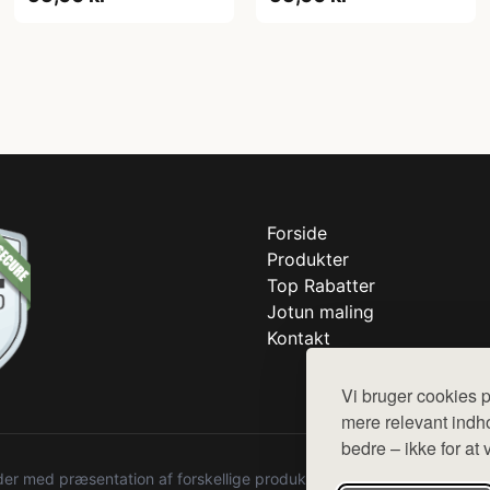
Forside
Produkter
Top Rabatter
Jotun maling
Kontakt
Vi bruger cookies p
mere relevant indho
bedre – ikke for at 
r med præsentation af forskellige produkter fra diverse webshops. De