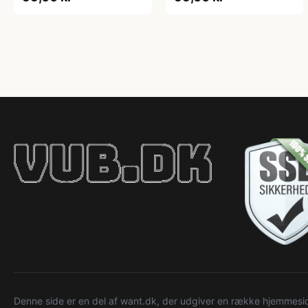
Denne side er en del af want.dk, der udgiver en række hjemmeside