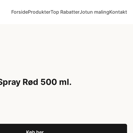
Forside
Produkter
Top Rabatter
Jotun maling
Kontakt
Spray Rød 500 ml.
Køb her