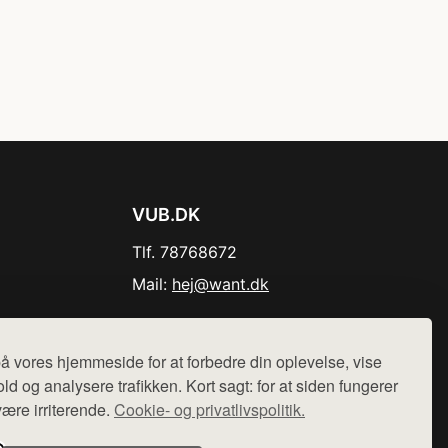
VUB.DK
Tlf. 78768672
Mail:
hej@want.dk
Cookie- og privatlivspolitik
å vores hjemmeside for at forbedre din oplevelse, vise
ld og analysere trafikken. Kort sagt: for at siden fungerer
være irriterende.
Cookie- og privatlivspolitik.
r sælges ikke varer fra denne side - vi henviser til de shops,