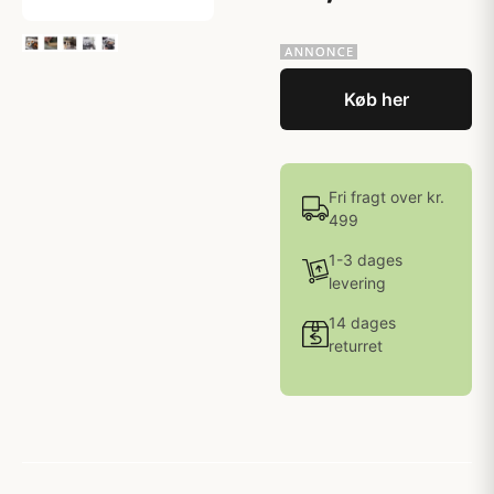
Køb her
Fri fragt over kr.
499
1-3 dages
levering
14 dages
returret