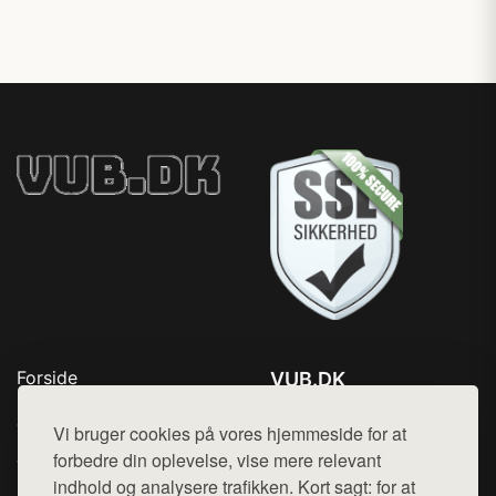
Forside
VUB.DK
Produkter
Tlf. 78768672
Top Rabatter
Vi bruger cookies på vores hjemmeside for at
Mail:
hej@want.dk
Jotun maling
forbedre din oplevelse, vise mere relevant
Kontakt
indhold og analysere trafikken. Kort sagt: for at