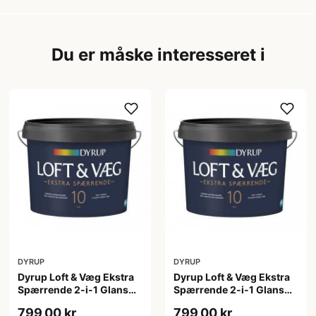
Du er måske interesseret i
DYRUP
DYRUP
Dyrup Loft & Væg Ekstra
Dyrup Loft & Væg Ekstra
Spærrende 2-i-1 Glans
Spærrende 2-i-1 Glans
10 4,5 L hvid Gl. 10
10 tonebar 4,5 L Gl. 10
799,00 kr
799,00 kr