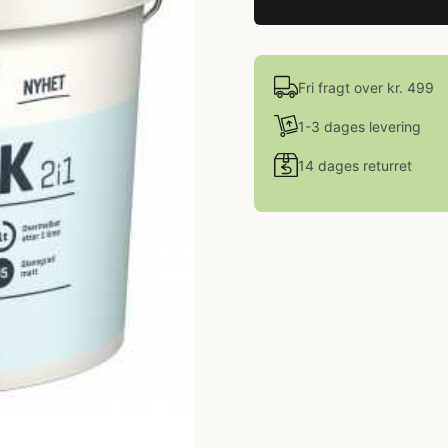
Fri fragt over kr. 499
1-3 dages levering
14 dages returret