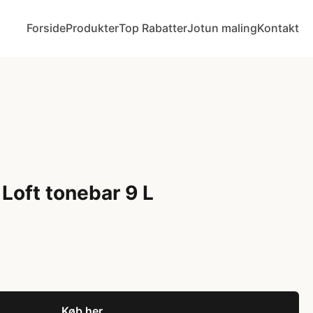
Forside
Produkter
Top Rabatter
Jotun maling
Kontakt
Loft tonebar 9 L
Køb her