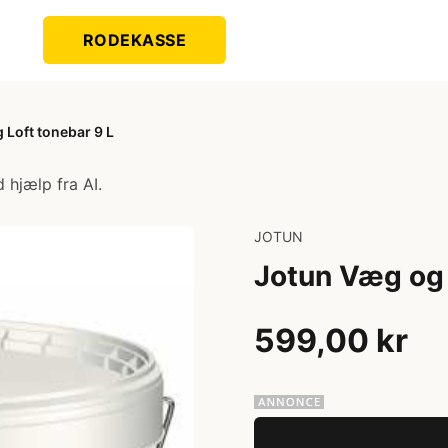
RODEKASSE
 Loft tonebar 9 L
 hjælp fra AI.
JOTUN
Jotun Væg og 
599,00 kr