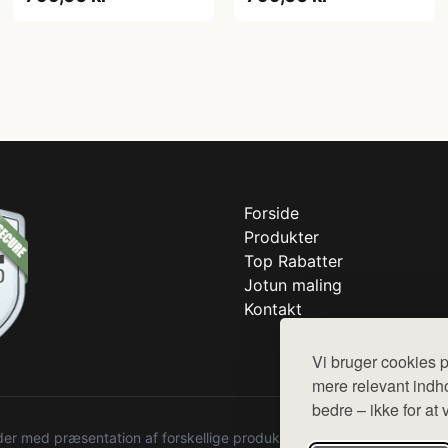
Forside
Produkter
Top Rabatter
Jotun maling
Kontakt
Vi bruger cookies p
mere relevant indho
bedre – ikke for at 
r med præsentation af forskellige produkter fra diverse webshops. De