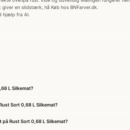
irekte ovenpå rust. Inde og udvendig Malingen fungerer nem
giver en slidstærk, hå Køb hos BNFarver.dk.
 hjælp fra AI.
,68 L Silkemat?
Rust Sort 0,68 L Silkemat?
t på Rust Sort 0,68 L Silkemat?