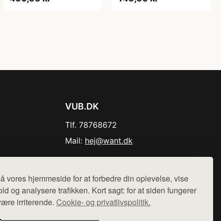
VUB.DK
Tlf. 78768672
Mail:
hej@want.dk
Cookie- og privatlivspolitik
å vores hjemmeside for at forbedre din oplevelse, vise
ld og analysere trafikken. Kort sagt: for at siden fungerer
være irriterende.
Cookie- og privatlivspolitik.
r sælges ikke varer fra denne side - vi henviser til de shops,