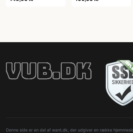
Denne side er en del af want.dk, der udgiver en række hjemmeside