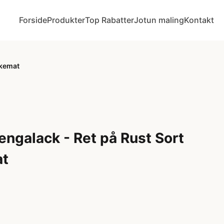
Forside
Produkter
Top Rabatter
Jotun maling
Kontakt
lkemat
engalack - Ret på Rust Sort
at