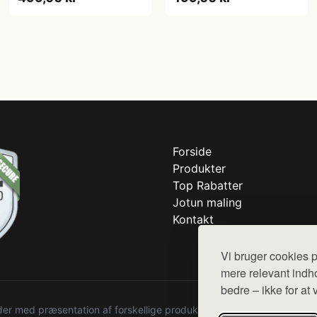
Forside
Produkter
Top Rabatter
Jotun maling
Kontakt
Vi bruger cookies p
mere relevant indho
bedre – ikke for at 
r med præsentation af forskellige produkter fra diverse webshops. De