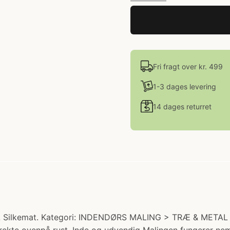
Fri fragt over kr. 499
1-3 dages levering
14 dages returret
 L Silkemat. Kategori: INDENDØRS MALING > TRÆ & METAL