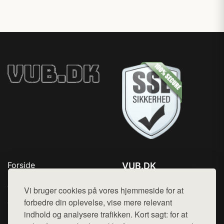
Forside
VUB.DK
Produkter
Tlf. 78768672
Top Rabatter
Vi bruger cookies på vores hjemmeside for at
Mail:
hej@want.dk
Jotun maling
forbedre din oplevelse, vise mere relevant
Kontakt
indhold og analysere trafikken. Kort sagt: for at
Cookie- og privatlivspolitik