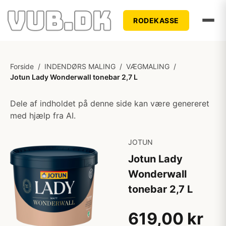
RODEKASSE
Forside
/
INDENDØRS MALING
/
VÆGMALING
/
Jotun Lady Wonderwall tonebar 2,7 L
Dele af indholdet på denne side kan være genereret
med hjælp fra AI.
JOTUN
Jotun Lady
Wonderwall
tonebar 2,7 L
619,00 kr