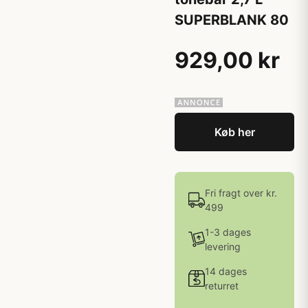
SUPERBLANK 80
929,00 kr
Køb her
Fri fragt over kr.
499
1-3 dages
levering
14 dages
returret