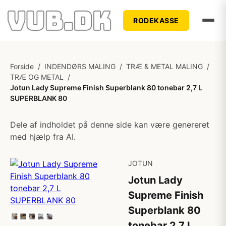
RODEKASSE
Forside
/
INDENDØRS MALING
/
TRÆ & METAL MALING
/
TRÆ OG METAL
/
Jotun Lady Supreme Finish Superblank 80 tonebar 2,7 L
SUPERBLANK 80
Dele af indholdet på denne side kan være genereret
med hjælp fra AI.
JOTUN
Jotun Lady
Supreme Finish
Superblank 80
tonebar 2,7 L