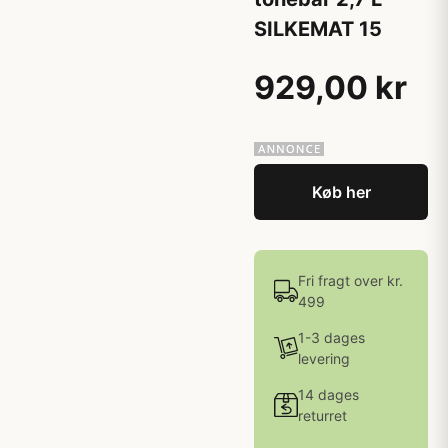
SILKEMAT 15
929,00 kr
Køb her
Fri fragt over kr.
499
1-3 dages
levering
14 dages
returret