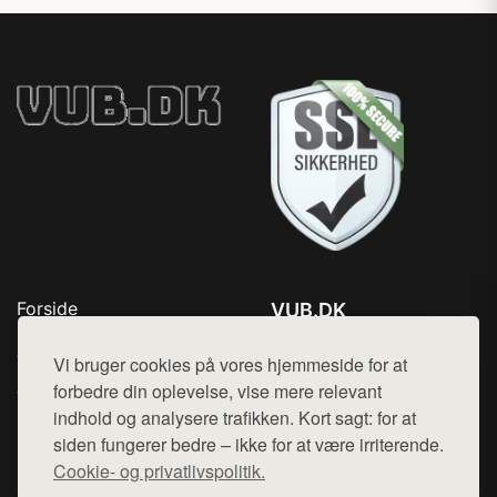
Forside
VUB.DK
Produkter
Tlf. 78768672
Top Rabatter
Vi bruger cookies på vores hjemmeside for at
Mail:
hej@want.dk
Jotun maling
forbedre din oplevelse, vise mere relevant
Kontakt
indhold og analysere trafikken. Kort sagt: for at
Cookie- og privatlivspolitik
siden fungerer bedre – ikke for at være irriterende.
Cookie- og privatlivspolitik.