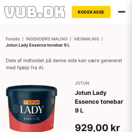
RODEKASSE
Forside
/
INDENDØRS MALING
/
VÆGMALING
/
Jotun Lady Essence tonebar 9 L
Dele af indholdet på denne side kan være genereret
med hjælp fra AI.
JOTUN
Jotun Lady
Essence tonebar
9 L
929,00 kr