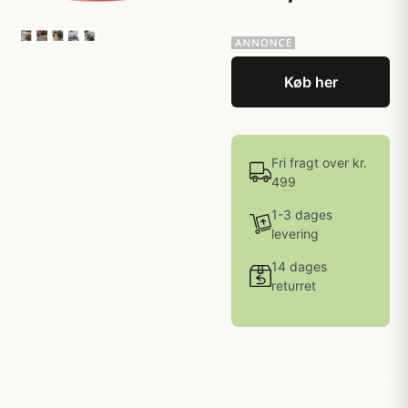
Køb her
Fri fragt over kr.
499
1-3 dages
levering
14 dages
returret