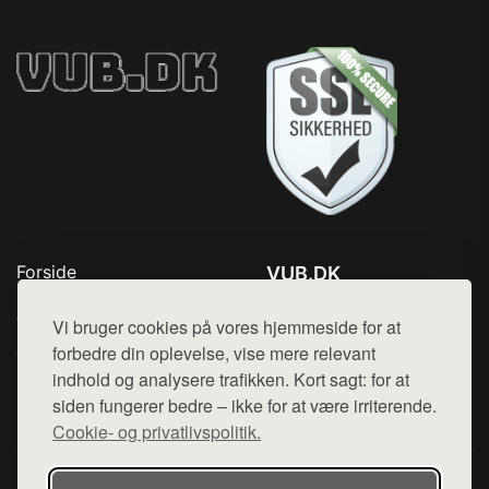
Forside
VUB.DK
Produkter
Tlf. 78768672
Top Rabatter
Vi bruger cookies på vores hjemmeside for at
Mail:
hej@want.dk
Jotun maling
forbedre din oplevelse, vise mere relevant
Kontakt
indhold og analysere trafikken. Kort sagt: for at
Cookie- og privatlivspolitik
siden fungerer bedre – ikke for at være irriterende.
Cookie- og privatlivspolitik.