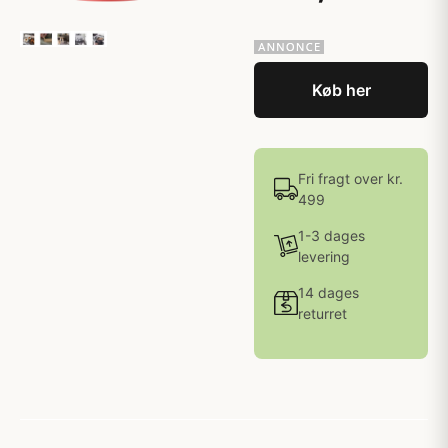
Køb her
Fri fragt over kr.
499
1-3 dages
levering
14 dages
returret