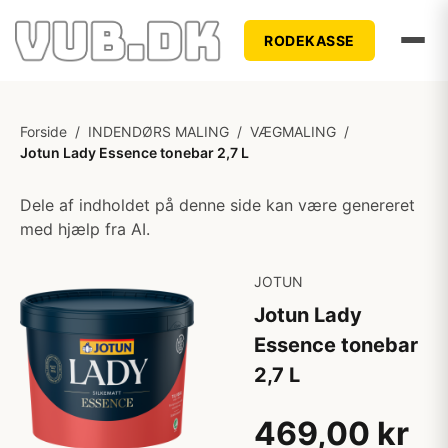
RODEKASSE
Forside
/
INDENDØRS MALING
/
VÆGMALING
/
Jotun Lady Essence tonebar 2,7 L
Dele af indholdet på denne side kan være genereret
med hjælp fra AI.
JOTUN
Jotun Lady
Essence tonebar
2,7 L
469,00 kr