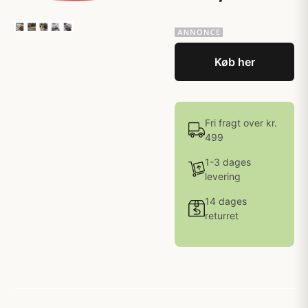
Køb her
Fri fragt over kr.
499
1-3 dages
levering
14 dages
returret