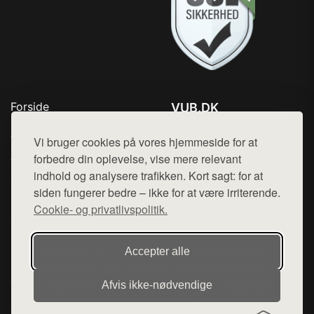
Forside
VUB.DK
Produkter
Tlf. 78768672
Top Rabatter
Vi bruger cookies på vores hjemmeside for at
Mail:
hej@want.dk
Jotun maling
forbedre din oplevelse, vise mere relevant
Kontakt
indhold og analysere trafikken. Kort sagt: for at
Cookie- og privatlivspolitik
siden fungerer bedre – ikke for at være irriterende.
Cookie- og privatlivspolitik.
Denne side er en del af want.dk, der udgiver en række
Accepter alle
hjemmesider med præsentation af forskellige produkter fra
diverse webshops. Der sælges ikke varer fra denne side - vi
Afvis ikke‑nødvendige
henviser til de shops, som sælger varen. Vi har heller ikke
varerne på lager.