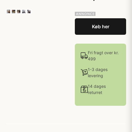
Køb her
Fri fragt over kr.
499
1-3 dages
levering
14 dages
returret