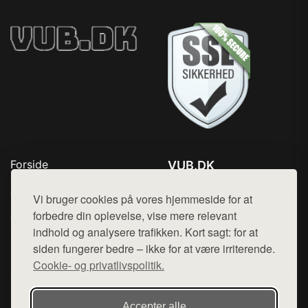
Forside
VUB.DK
Produkter
Tlf. 78768672
Top Rabatter
Vi bruger cookies på vores hjemmeside for at
Mail:
hej@want.dk
Jotun maling
forbedre din oplevelse, vise mere relevant
Kontakt
indhold og analysere trafikken. Kort sagt: for at
Cookie- og privatlivspolitik
siden fungerer bedre – ikke for at være irriterende.
Cookie- og privatlivspolitik.
Denne side er en del af want.dk, der udgiver en række
Accepter alle