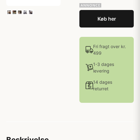
Køb her
Fri fragt over kr.
499
1-3 dages
levering
14 dages
returret
Beskrivelse