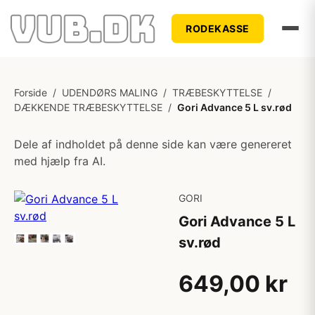
RODEKASSE
Forside
/
UDENDØRS MALING
/
TRÆBESKYTTELSE
/
DÆKKENDE TRÆBESKYTTELSE
/
Gori Advance 5 L sv.rød
Dele af indholdet på denne side kan være genereret
med hjælp fra AI.
GORI
Gori Advance 5 L
sv.rød
649,00 kr