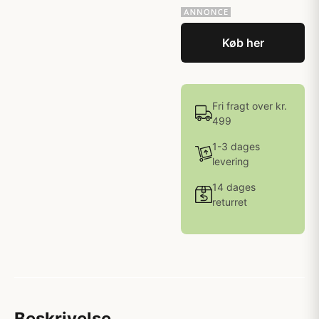
Køb her
Fri fragt over kr.
499
1-3 dages
levering
14 dages
returret
Beskrivelse