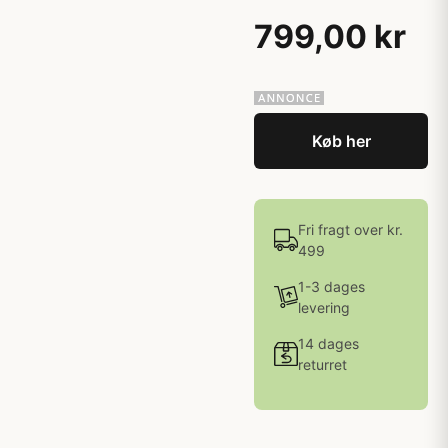
799,00 kr
Køb her
Fri fragt over kr.
499
1-3 dages
levering
14 dages
returret