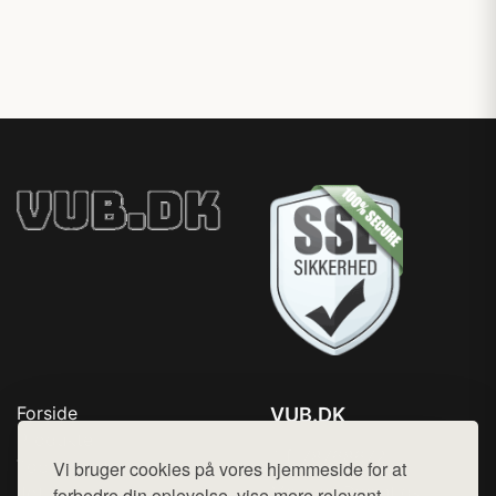
Forside
VUB.DK
Produkter
Tlf. 78768672
Top Rabatter
Vi bruger cookies på vores hjemmeside for at
Mail:
hej@want.dk
Jotun maling
forbedre din oplevelse, vise mere relevant