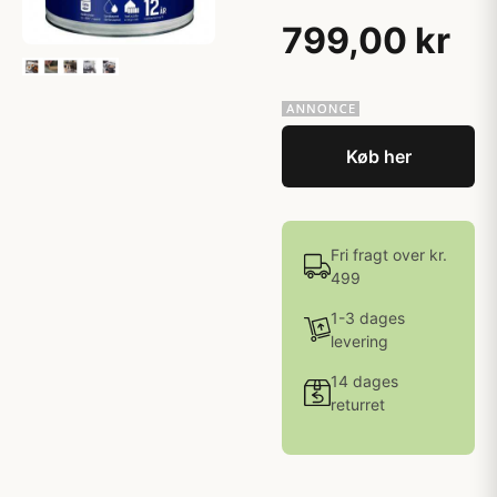
799,00 kr
Køb her
Fri fragt over kr.
499
1-3 dages
levering
14 dages
returret