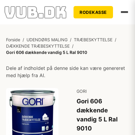
RODEKASSE
Forside
/
UDENDØRS MALING
/
TRÆBESKYTTELSE
/
DÆKKENDE TRÆBESKYTTELSE
/
Gori 606 dækkende vandig 5 L Ral 9010
Dele af indholdet på denne side kan være genereret
med hjælp fra AI.
GORI
Gori 606
dækkende
vandig 5 L Ral
9010