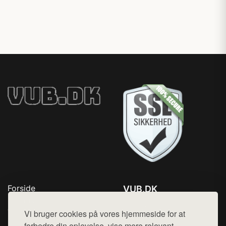
Forside
VUB.DK
Produkter
Tlf. 78768672
Top Rabatter
Vi bruger cookies på vores hjemmeside for at
Mail:
hej@want.dk
Jotun maling
forbedre din oplevelse, vise mere relevant