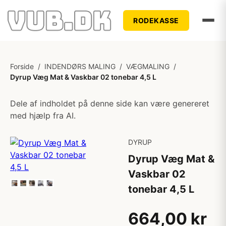
RODEKASSE
Forside
/
INDENDØRS MALING
/
VÆGMALING
/
Dyrup Væg Mat & Vaskbar 02 tonebar 4,5 L
Dele af indholdet på denne side kan være genereret
med hjælp fra AI.
DYRUP
Dyrup Væg Mat &
Vaskbar 02
tonebar 4,5 L
664,00 kr