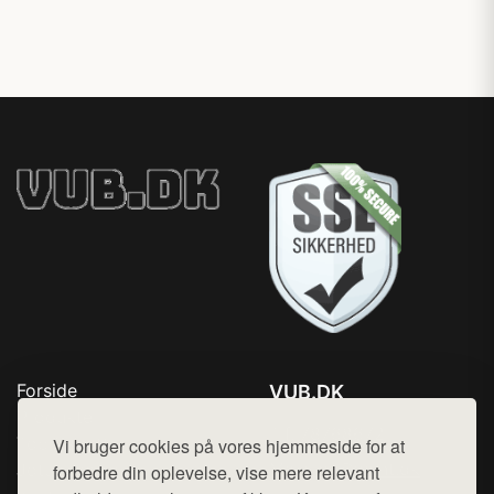
Forside
VUB.DK
Produkter
Tlf. 78768672
Top Rabatter
Vi bruger cookies på vores hjemmeside for at
Mail:
hej@want.dk
Jotun maling
forbedre din oplevelse, vise mere relevant