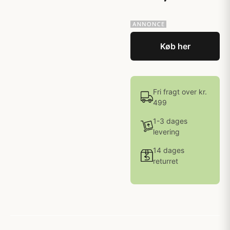
Køb her
Fri fragt over kr.
499
1-3 dages
levering
14 dages
returret