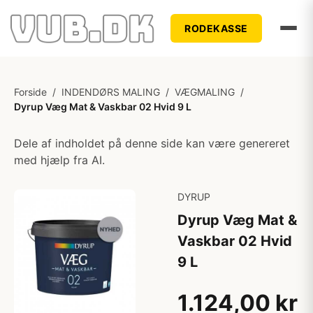
RODEKASSE
Forside
/
INDENDØRS MALING
/
VÆGMALING
/
Dyrup Væg Mat & Vaskbar 02 Hvid 9 L
Dele af indholdet på denne side kan være genereret
med hjælp fra AI.
DYRUP
Dyrup Væg Mat &
Vaskbar 02 Hvid
9 L
1.124,00 kr