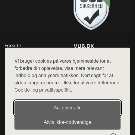
Forside
VUB.DK
Produkter
Tlf. 78768672
Top Rabatter
Vi bruger cookies på vores hjemmeside for at
Mail:
hej@want.dk
Jotun maling
forbedre din oplevelse, vise mere relevant
Kontakt
indhold og analysere trafikken. Kort sagt: for at
Cookie- og privatlivspolitik
siden fungerer bedre – ikke for at være irriterende.
Cookie- og privatlivspolitik.
Denne side er en del af want.dk, der udgiver en række
Accepter alle
hjemmesider med præsentation af forskellige produkter fra
diverse webshops. Der sælges ikke varer fra denne side - vi
Afvis ikke‑nødvendige
henviser til de shops, som sælger varen. Vi har heller ikke
varerne på lager.