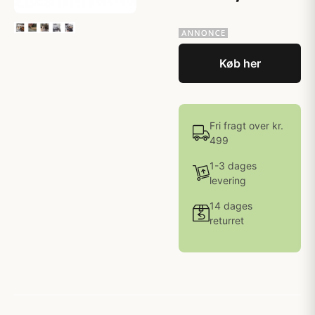
Køb her
Fri fragt over kr.
499
1-3 dages
levering
14 dages
returret