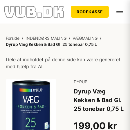
RODEKASSE
Forside
/
INDENDØRS MALING
/
VÆGMALING
/
Dyrup Væg Køkken & Bad Gl. 25 tonebar 0,75 L
Dele af indholdet på denne side kan være genereret
med hjælp fra AI.
DYRUP
Dyrup Væg
Køkken & Bad Gl.
25 tonebar 0,75 L
199,00 kr