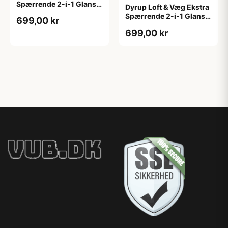
Spærrende 2-i-1 Glans 2
Dyrup Loft & Væg Ekstra
4,5 L hvid GL. 2
Spærrende 2-i-1 Glans 2
699,00 kr
tonebar 4,5 L GL. 2
699,00 kr