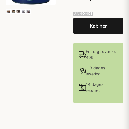
Køb her
Fri fragt over kr.
499
1-3 dages
levering
14 dages
returret