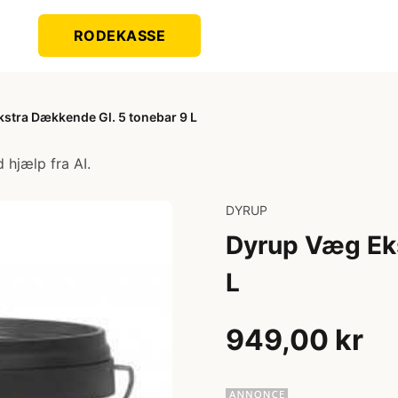
RODEKASSE
stra Dækkende Gl. 5 tonebar 9 L
 hjælp fra AI.
DYRUP
Dyrup Væg Eks
L
949,00 kr