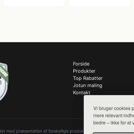
Forside
Produkter
Top Rabatter
Jotun maling
Kontakt
Vi bruger cookies p
mere relevant indho
bedre – ikke for at 
r med præsentation af forskellige produkter fra diverse webshops. De