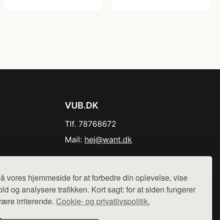
VUB.DK
Tlf. 78768672
Mail:
hej@want.dk
Cookie- og privatlivspolitik
å vores hjemmeside for at forbedre din oplevelse, vise
ld og analysere trafikken. Kort sagt: for at siden fungerer
være irriterende.
Cookie- og privatlivspolitik.
r sælges ikke varer fra denne side - vi henviser til de shops,