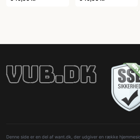
Denne side er en del af want.dk, der udgiver en række hjemmeside