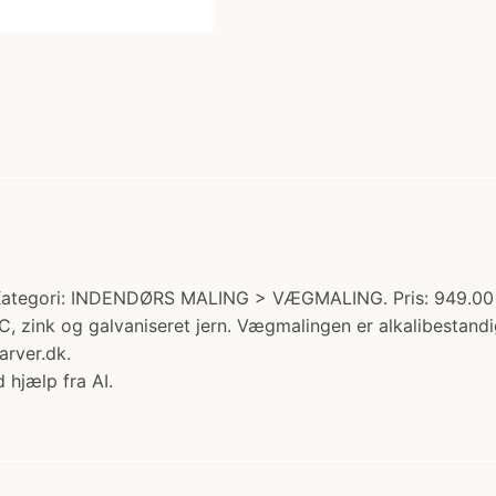
Kategori: INDENDØRS MALING > VÆGMALING. Pris: 949.00 k
PVC, zink og galvaniseret jern. Vægmalingen er alkalibest
rver.dk.
 hjælp fra AI.