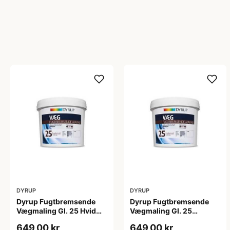
DYRUP
DYRUP
Dyrup Fugtbremsende
Dyrup Fugtbremsende
Vægmaling Gl. 25 Hvid
Vægmaling Gl. 25
4,5 L
tonebar 4,5 L
649,00 kr
649,00 kr