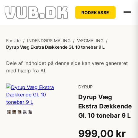
RODEKASSE
Forside
/
INDENDØRS MALING
/
VÆGMALING
/
Dyrup Væg Ekstra Dækkende Gl. 10 tonebar 9 L
Dele af indholdet på denne side kan være genereret
med hjælp fra AI.
DYRUP
Dyrup Væg
Ekstra Dækkende
Gl. 10 tonebar 9 L
999,00 kr