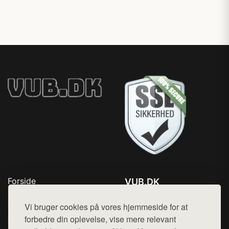
Forside
VUB.DK
Produkter
Tlf. 78768672
Top Rabatter
Vi bruger cookies på vores hjemmeside for at
Mail:
hej@want.dk
Jotun maling
forbedre din oplevelse, vise mere relevant