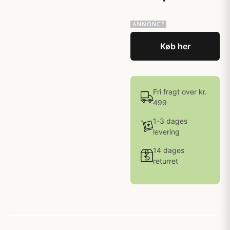
Køb her
Fri fragt over kr.
499
1-3 dages
levering
14 dages
returret