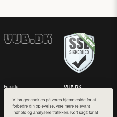
Forside
VUB.DK
Produkter
Tlf. 78768672
Top Rabatter
Vi bruger cookies på vores hjemmeside for at
Mail:
hej@want.dk
Jotun maling
forbedre din oplevelse, vise mere relevant
Kontakt
indhold og analysere trafikken. Kort sagt: for at
Cookie- og privatlivspolitik