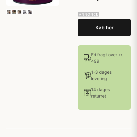
Køb her
Fri fragt over kr.
499
1-3 dages
levering
14 dages
returret