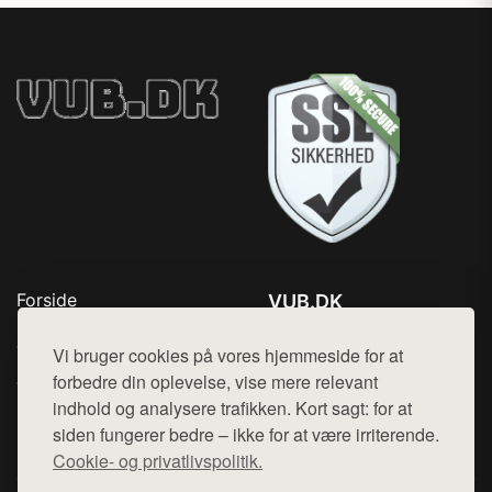
Forside
VUB.DK
Produkter
Tlf. 78768672
Top Rabatter
Vi bruger cookies på vores hjemmeside for at
Mail:
hej@want.dk
Jotun maling
forbedre din oplevelse, vise mere relevant
Kontakt
indhold og analysere trafikken. Kort sagt: for at
Cookie- og privatlivspolitik
siden fungerer bedre – ikke for at være irriterende.
Cookie- og privatlivspolitik.