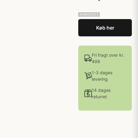
Køb her
Fri fragt over kr.
499
1-3 dages
levering
14 dages
returret