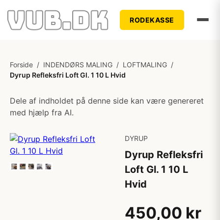
RODEKASSE
Forside
/
INDENDØRS MALING
/
LOFTMALING
/
Dyrup Refleksfri Loft Gl. 1 10 L Hvid
Dele af indholdet på denne side kan være genereret
med hjælp fra AI.
DYRUP
Dyrup Refleksfri
Loft Gl. 1 10 L
Hvid
450,00 kr