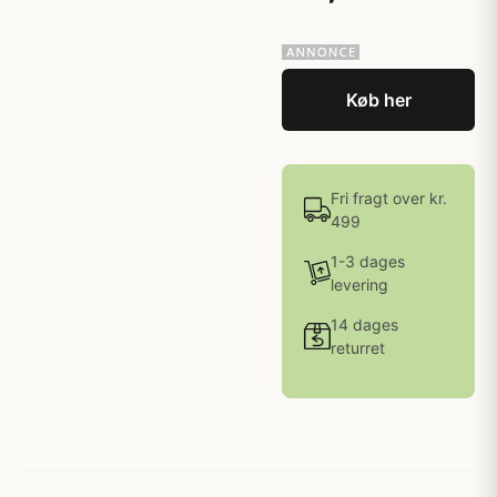
Køb her
Fri fragt over kr.
499
1-3 dages
levering
14 dages
returret