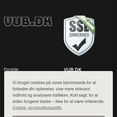
Forside
VUB.DK
Produkter
Tlf. 78768672
Top Rabatter
Vi bruger cookies på vores hjemmeside for at
Mail:
hej@want.dk
Jotun maling
forbedre din oplevelse, vise mere relevant
Kontakt
indhold og analysere trafikken. Kort sagt: for at
Cookie- og privatlivspolitik
siden fungerer bedre – ikke for at være irriterende.
Cookie- og privatlivspolitik.