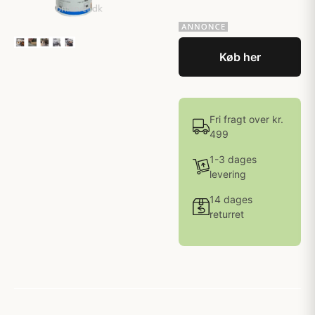
Køb her
Fri fragt over kr.
499
1-3 dages
levering
14 dages
returret